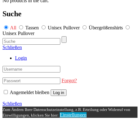
No products in the cart.
Suche
All
Tassen
Unisex Pullover
Übergrößenshirts
Unisex Pullover
Schließen
Login
Forgot?
Angemeldet bleiben
Log in
Schließen
Zum Ändern Ihrer Datenschutzeinstellung, z.B. Erteilung oder Widerruf von
Einstellungen
Einwilligungen, klicken Sie hier: