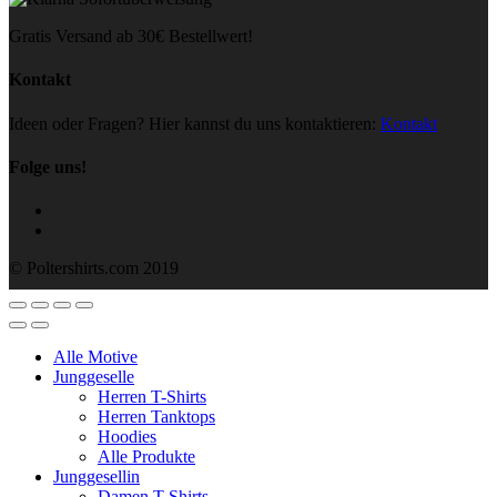
Gratis Versand ab 30€ Bestellwert!
Kontakt
Ideen oder Fragen? Hier kannst du uns kontaktieren:
Kontakt
Folge uns!
© Poltershirts.com 2019
Alle Motive
Junggeselle
Herren T-Shirts
Herren Tanktops
Hoodies
Alle Produkte
Junggesellin
Damen T-Shirts