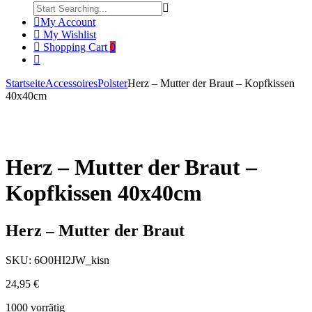
My Account
My Wishlist
Shopping Cart
0
Startseite
Accessoires
Polster
Herz – Mutter der Braut – Kopfkissen
40x40cm
Product
Herz
Herz
Click to enlarge
–
–
navigation
Junggesellin
Mutter
–
der
Unisex
Braut
Herz – Mutter der Braut –
Kapuzenpullover
–
Hoodie
Unisex
Kopfkissen 40x40cm
Kapuzenpullover
Hoodie
Herz – Mutter der Braut
SKU:
6O0HI2JW_kisn
24,95
€
1000 vorrätig