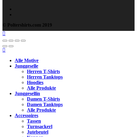
© Poltershirts.com 2019
Alle Motive
Junggeselle
Herren T-Shirts
Herren Tanktops
Hoodies
Alle Produkte
Junggesellin
Damen T-Shirts
Damen Tanktops
Alle Produkte
Accessoires
Tassen
Turnsackerl
Jutebeutel