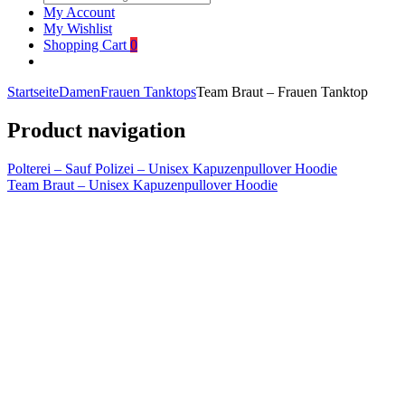
My Account
My Wishlist
Shopping Cart
0
Startseite
Damen
Frauen Tanktops
Team Braut – Frauen Tanktop
Product navigation
Polterei – Sauf Polizei – Unisex Kapuzenpullover Hoodie
Team Braut – Unisex Kapuzenpullover Hoodie
Click to enlarge