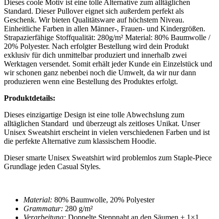
Dieses coole Motiv ist eine tolle Alternative zum alltäglichen
Standard. Dieser Pullover eignet sich außerdem perfekt als
Geschenk. Wir bieten Qualitätsware auf höchstem Niveau.
Einheitliche Farben in allen Männer-, Frauen- und Kindergrößen.
Strapazierfähige Stoffqualität: 280g/m² Material: 80% Baumwolle /
20% Polyester. Nach erfolgter Bestellung wird dein Produkt
exklusiv für dich unmittelbar produziert und innerhalb zwei
Werktagen versendet. Somit erhält jeder Kunde ein Einzelstück und
wir schonen ganz nebenbei noch die Umwelt, da wir nur dann
produzieren wenn eine Bestellung des Produktes erfolgt.
Produktdetails:
Dieses einzigartige Design ist eine tolle Abwechslung zum
alltäglichen Standard und überzeugt als zeitloses Unikat. Unser
Unisex Sweatshirt
erscheint in vielen verschiedenen Farben und ist
die perfekte Alternative zum klassischem Hoodie.
Dieser smarte
Unisex Sweatshirt
wird problemlos zum Staple-Piece
Grundlage jeden Casual Styles.
Material:
80% Baumwolle, 20% Polyester
Grammatur:
280 g/m²
Verarbeitung:
Doppelte Steppnaht an den Säumen + 1×1