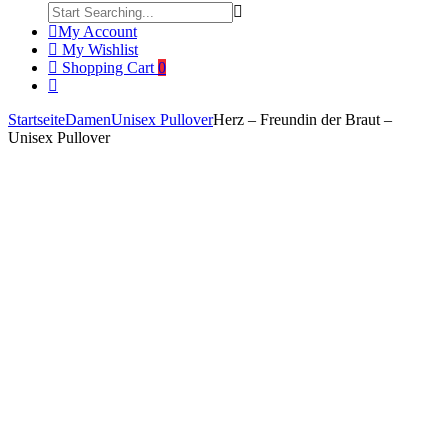
My Account
My Wishlist
Shopping Cart
0
Startseite
Damen
Unisex Pullover
Herz – Freundin der Braut –
Unisex Pullover
Product
Herz
Herz
Click to enlarge
–
–
navigation
Ehesklavin
Junggesellin
–
–
Damenshirt
Frauen
Tanktop