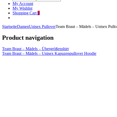
My Account
My Wishlist
Shopping Cart
0
Startseite
Damen
Unisex Pullover
Team Braut – Mädels – Unisex Pullo
Product navigation
Team Braut – Mädels – Übergrößenshirt
Team Braut – Mädels – Unisex Kapuzenpullover Hoodie
Click to enlarge