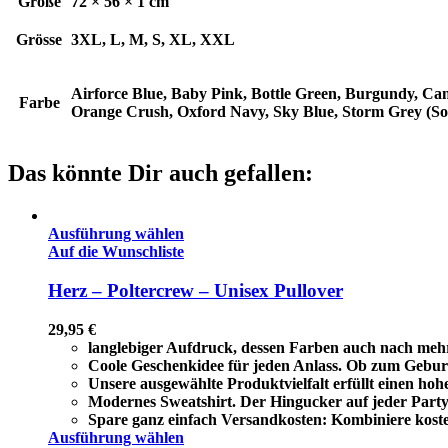
Größe
72 × 56 × 1 cm
Grösse
3XL, L, M, S, XL, XXL
Airforce Blue, Baby Pink, Bottle Green, Burgundy, Ca
Farbe
Orange Crush, Oxford Navy, Sky Blue, Storm Grey (Sol
Das könnte Dir auch gefallen:
Ausführung wählen
Auf die Wunschliste
Herz – Poltercrew – Unisex Pullover
29,95
€
langlebiger Aufdruck, dessen Farben auch nach meh
Coole Geschenkidee für jeden Anlass. Ob zum Geburt
Unsere ausgewählte Produktvielfalt erfüllt einen ho
Modernes Sweatshirt. Der Hingucker auf jeder Party 
Spare ganz einfach Versandkosten: Kombiniere koste
Ausführung wählen