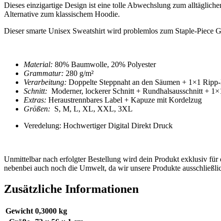
Dieses einzigartige Design ist eine tolle Abwechslung zum alltäglich
Alternative zum klassischem Hoodie.
Dieser smarte
Unisex Sweatshirt
wird problemlos zum Staple-Piece G
Material:
80% Baumwolle, 20% Polyester
Grammatur:
280 g/m²
Verarbeitung:
Doppelte Steppnaht an den Säumen + 1×1 Ripp
Schnitt:
Moderner, lockerer Schnitt
+ Rundhalsausschnitt + 1
Extras:
Heraustrennbares Label +
Kapuze mit Kordelzug
Größen:
S, M, L, XL, XXL, 3XL
Veredelung: Hochwertiger Digital Direkt Druck
Unmittelbar nach erfolgter Bestellung wird dein Produkt exklusiv für
nebenbei auch noch die Umwelt, da wir unsere Produkte ausschließlic
Zusätzliche Informationen
Gewicht
0,3000 kg