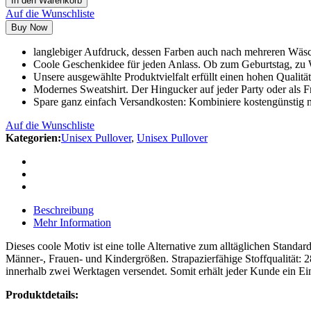
In den Warenkorb
Auf die Wunschliste
Buy Now
langlebiger Aufdruck, dessen Farben auch nach mehreren Wäsc
Coole Geschenkidee für jeden Anlass. Ob zum Geburtstag, zu 
Unsere ausgewählte Produktvielfalt erfüllt einen hohen Qualitä
Modernes Sweatshirt. Der Hingucker auf jeder Party oder als F
Spare ganz einfach Versandkosten: Kombiniere kostengünstig m
Auf die Wunschliste
Kategorien:
Unisex Pullover
,
Unisex Pullover
Beschreibung
Mehr Information
Dieses coole Motiv ist eine tolle Alternative zum alltäglichen Standa
Männer-, Frauen- und Kindergrößen. Strapazierfähige Stoffqualität: 
innerhalb zwei Werktagen versendet. Somit erhält jeder Kunde ein Ei
Produktdetails: