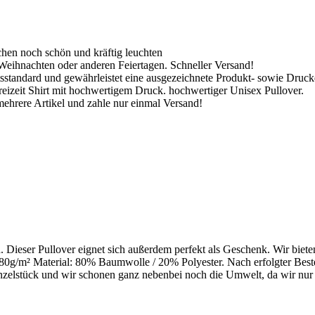
hen noch schön und kräftig leuchten
Weihnachten oder anderen Feiertagen. Schneller Versand!
tsstandard und gewährleistet eine ausgezeichnete Produkt- sowie Druckq
reizeit Shirt mit hochwertigem Druck. hochwertiger Unisex Pullover.
ehrere Artikel und zahle nur einmal Versand!
rd. Dieser Pullover eignet sich außerdem perfekt als Geschenk. Wir biet
280g/m² Material: 80% Baumwolle / 20% Polyester. Nach erfolgter Beste
nzelstück und wir schonen ganz nebenbei noch die Umwelt, da wir nur 