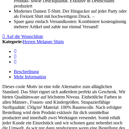
Produkt- sowie Druckqualität. Exklusiv in Deutschland
produziert
Modernes Damen T-Shirt. Der Hingucker auf jeder Party oder
als Freizeit Shirt mit hochwertigem Druck. –
Spare ganz einfach Versandkosten: Kombiniere kostengünstig
mehrere Artikel und zahle nur einmal Versand!
Auf die Wunschliste
Kategorie:
Herren Melange Shirts
Beschreibung
Mehr Information
Dieses coole Motiv ist eine tolle Alternative zum alltäglichen
Standard. Das Shirt eignet sich außerdem perfekt als Geschenk. Wir
bieten Qualitätsware auf höchstem Niveau. Einheitliche Farben in
allen Männer-, Frauen- und Kindergrößen. Strapazierfähige
Stoffqualität: 150g/m² Material: 100% Baumwolle. Nach erfolgter
Bestellung wird dein Produkt exklusiv für dich unmittelbar
produziert und innerhalb zwei Werktagen versendet. Somit erhält
jeder Kunde ein Einzelstück und wir schonen ganz nebenbei noch
die Umwelt, da wir nur dann produzieren wenn eine Bestellung des