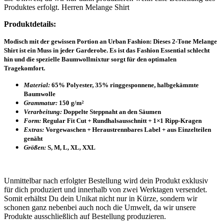
Produktes erfolgt. Herren Melange Shirt
Produktdetails:
Modisch mit der gewissen Portion an Urban Fashion: Dieses 2-Tone Melange
Shirt ist ein Muss in jeder Garderobe. Es ist das Fashion Essential schlecht
hin und die spezielle Baumwollmixtur sorgt für den optimalen
Tragekomfort.
Material:
65% Polyester, 35% ringgesponnene, halbgekämmte
Baumwolle
Grammatur:
150 g/m²
Verarbeitung:
Doppelte Steppnaht an den Säumen
Form:
Regular Fit Cut + Rundhalsausschnitt + 1×1 Ripp-Kragen
Extras:
Vorgewaschen + Heraustrennbares Label + aus Einzelteilen
genäht
Größen:
S, M, L, XL, XXL
Unmittelbar nach erfolgter Bestellung wird dein Produkt exklusiv
für dich produziert und innerhalb von zwei Werktagen versendet.
Somit erhältst Du dein Unikat nicht nur in Kürze, sondern wir
schonen ganz nebenbei auch noch die Umwelt, da wir unsere
Produkte ausschließlich auf Bestellung produzieren.