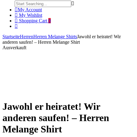
My Account
My Wishlist
Shopping Cart
0
Startseite
Herren
Herren Melange Shirts
Jawohl er heiratet! Wir
anderen saufen! – Herren Melange Shirt
Product
Game
Hurra
Ausverkauft
Over
ich
Click to enlarge
navigation
–
heirate!
Jetzt
Die
wird
anderen
geheiratet
saufen!
–
–
Herren
Übergrößenshirt
Tanktop
Jawohl er heiratet! Wir
anderen saufen! – Herren
Melange Shirt