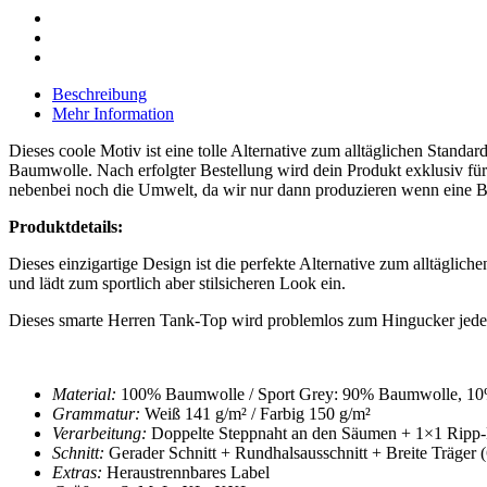
Beschreibung
Mehr Information
Dieses coole Motiv ist eine tolle Alternative zum alltäglichen Stan
Baumwolle. Nach erfolgter Bestellung wird dein Produkt exklusiv für
nebenbei noch die Umwelt, da wir nur dann produzieren wenn eine Be
Produktdetails:
Dieses einzigartige Design ist die perfekte Alternative zum alltäglic
und lädt zum sportlich aber stilsicheren Look ein.
Dieses smarte
Herren Tank-Top
wird problemlos zum Hingucker jeden
Material:
100% Baumwolle / Sport Grey: 90% Baumwolle, 10
Grammatur:
Weiß 141 g/m² / Farbig 150 g/m²
Verarbeitung:
Doppelte Steppnaht an den Säumen + 1×1 Ripp
Schnitt:
Gerader Schnitt + Rundhalsausschnitt
+ Breite Träger 
Extras:
Heraustrennbares Label