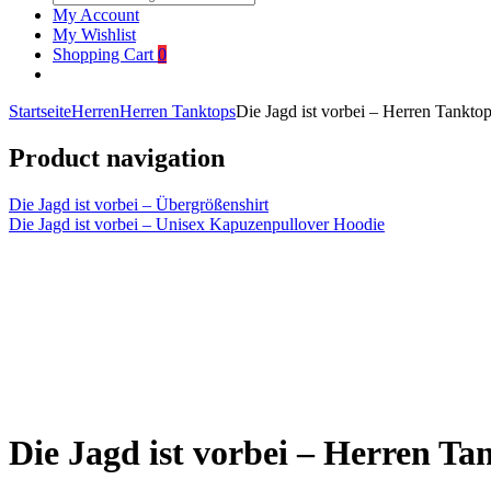
My Account
My Wishlist
Shopping Cart
0
Startseite
Herren
Herren Tanktops
Die Jagd ist vorbei – Herren Tankto
Product navigation
Die Jagd ist vorbei – Übergrößenshirt
Die Jagd ist vorbei – Unisex Kapuzenpullover Hoodie
Click to enlarge
Die Jagd ist vorbei – Herren Ta