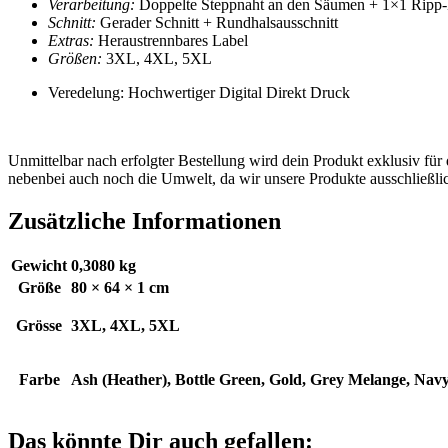
Verarbeitung:
Doppelte Steppnaht an den Säumen + 1×1 Ripp
Schnitt:
Gerader Schnitt + Rundhalsausschnitt
Extras:
Heraustrennbares Label
Größen:
3XL, 4XL
, 5XL
Veredelung: Hochwertiger Digital Direkt Druck
Unmittelbar nach erfolgter Bestellung wird dein Produkt exklusiv für
nebenbei auch noch die Umwelt, da wir unsere Produkte ausschließlic
Zusätzliche Informationen
Gewicht
0,3080 kg
Größe
80 × 64 × 1 cm
Grösse
3XL, 4XL, 5XL
Farbe
Ash (Heather), Bottle Green, Gold, Grey Melange, Nav
Das könnte Dir auch gefallen: