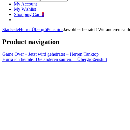
My Account
My Wishlist
Shopping Cart
0
Startseite
Herren
Übergrößenshirts
Jawohl er heiratet! Wir anderen sau
Product navigation
Game Over – Jetzt wird geheiratet – Herren Tanktop
Hurra ich heirate! Die anderen saufen! – Übergrößenshirt
Click to enlarge