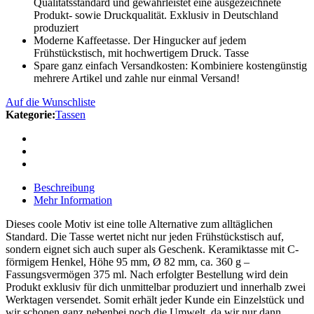
Qualitätsstandard und gewährleistet eine ausgezeichnete
Produkt- sowie Druckqualität. Exklusiv in Deutschland
produziert
Moderne Kaffeetasse. Der Hingucker auf jedem
Frühstückstisch, mit hochwertigem Druck. Tasse
Spare ganz einfach Versandkosten: Kombiniere kostengünstig
mehrere Artikel und zahle nur einmal Versand!
Auf die Wunschliste
Kategorie:
Tassen
Beschreibung
Mehr Information
Dieses coole Motiv ist eine tolle Alternative zum alltäglichen
Standard. Die Tasse wertet nicht nur jeden Frühstückstisch auf,
sondern eignet sich auch super als Geschenk. Keramiktasse mit C-
förmigem Henkel, Höhe 95 mm, Ø 82 mm, ca. 360 g –
Fassungsvermögen 375 ml. Nach erfolgter Bestellung wird dein
Produkt exklusiv für dich unmittelbar produziert und innerhalb zwei
Werktagen versendet. Somit erhält jeder Kunde ein Einzelstück und
wir schonen ganz nebenbei noch die Umwelt, da wir nur dann