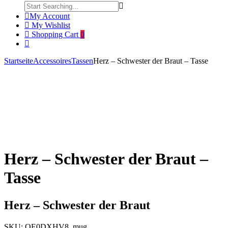
My Account
My Wishlist
Shopping Cart
0
Startseite
Accessoires
Tassen
Herz – Schwester der Braut – Tasse
Product
Hurra
Herz
Click to enlarge
ich
–
navigation
heirate!
Schwester
Die
der
anderen
Braut
saufen!
–
–
Unisex
Übergrößenshirt
Pullover
Herz – Schwester der Braut –
Tasse
Herz – Schwester der Braut
SKU:
QE0DXHV8_mug