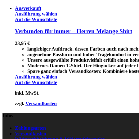
Ausverkauft
Ausführung wählen
Auf die Wunschliste
Verbunden für immer – Herren Melange Shirt
23,95
€
langlebiger Aufdruck, dessen Farben auch nach meh
angenehme Passform und hoher Tragekomfort in ver
Unsere ausgewählte Produktvielfalt erfüllt einen ho
Modernes Damen T-Shirt. Der Hingucker auf jeder Pa
Spare ganz einfach Versandkosten: Kombiniere koste
Ausführung wählen
Auf die Wunschliste
inkl. MwSt.
zzgl.
Versandkosten
Infos
Zahlungsarten
Versandkosten