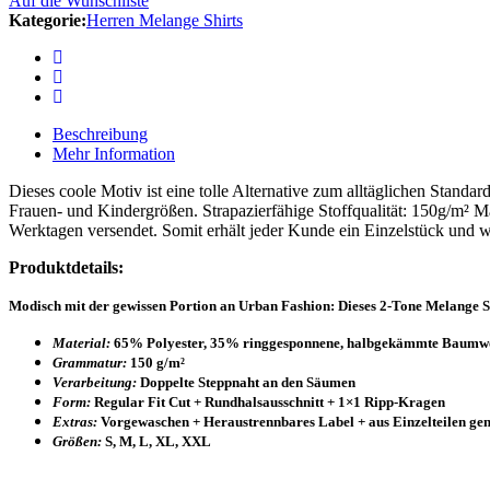
Auf die Wunschliste
Kategorie:
Herren Melange Shirts
Beschreibung
Mehr Information
Dieses coole Motiv ist eine tolle Alternative zum alltäglichen Standa
Frauen- und Kindergrößen. Strapazierfähige Stoffqualität: 150g/m² M
Werktagen versendet. Somit erhält jeder Kunde ein Einzelstück und 
Produktdetails:
Modisch mit der gewissen Portion an Urban Fashion: Dieses 2-Tone Melange Shi
Material:
65% Polyester, 35% ringgesponnene, halbgekämmte Baumw
Grammatur:
150 g/m²
Verarbeitung:
Doppelte Steppnaht an den Säumen
Form:
Regular Fit Cut + Rundhalsausschnitt + 1×1 Ripp-Kragen
Extras:
Vorgewaschen + Heraustrennbares Label + aus Einzelteilen ge
Größen:
S, M, L, XL, XXL