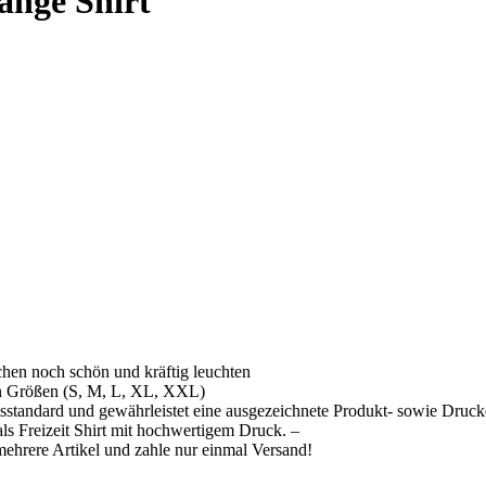
ange Shirt
hen noch schön und kräftig leuchten
n Größen (S, M, L, XL, XXL)
tsstandard und gewährleistet eine ausgezeichnete Produkt- sowie Druckq
ls Freizeit Shirt mit hochwertigem Druck. –
ehrere Artikel und zahle nur einmal Versand!