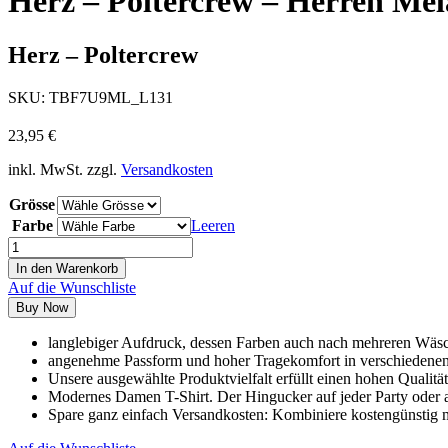
Herz – Poltercrew – Herren Mel
Herz – Poltercrew
SKU:
TBF7U9ML_L131
23,95
€
inkl. MwSt.
zzgl.
Versandkosten
Grösse
Farbe
Leeren
In den Warenkorb
Auf die Wunschliste
Buy Now
langlebiger Aufdruck, dessen Farben auch nach mehreren Wäsc
angenehme Passform und hoher Tragekomfort in verschiedene
Unsere ausgewählte Produktvielfalt erfüllt einen hohen Qualitä
Modernes Damen T-Shirt. Der Hingucker auf jeder Party oder a
Spare ganz einfach Versandkosten: Kombiniere kostengünstig m