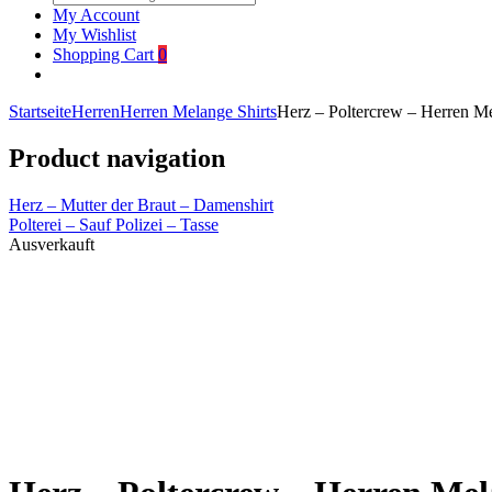
My Account
My Wishlist
Shopping Cart
0
Startseite
Herren
Herren Melange Shirts
Herz – Poltercrew – Herren Me
Product navigation
Herz – Mutter der Braut – Damenshirt
Polterei – Sauf Polizei – Tasse
Ausverkauft
Click to enlarge